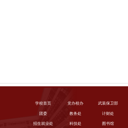
学校首页
党办校办
武装保卫部
团委
教务处
计财处
招生就业处
科技处
图书馆